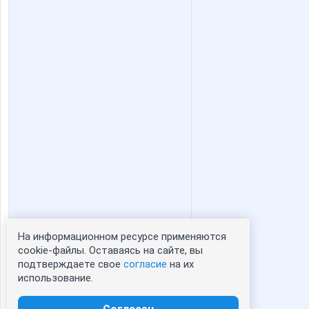
Тинатина
Улена
На информационном ресурсе применяются
Статистика портрета:
cookie-файлы. Оставаясь на сайте, вы
подтверждаете свое
согласие
на их
сейчас просматривают портрет - 0
использование.
зарегистрированные пользователи
посетившие портрет за 7 дней - 0