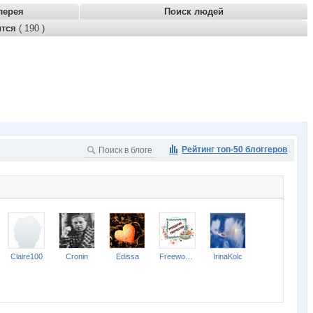
лерея
Поиск людей
ится
( 190 )
Рейтинг топ-50 блоггеров
Claire100
Cronin
Edissa
Freewoman
IrinaKolc