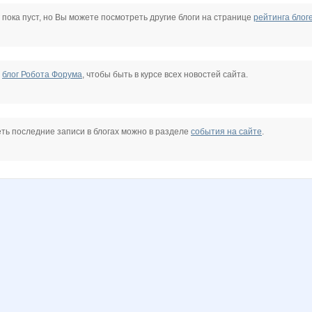
3
Kittyk
LanaNN
Lonza
Lusien
NASIK
Natalya2907
 пока пуст, но Вы можете посмотреть другие блоги на странице
рейтинга блог
anniiss
anusha21
avt-nat
bali23
cornflour
ivolga777
е
блог Робота Форума
, чтобы быть в курсе всех новостей сайта.
nutak
paradox85
perez-olga
rainwolf
sis.t.ema
snusnumrik
ть последние записи в блогах можно в разделе
события на сайте
.
а
Аквамарин2
Аллесгут
Ботаник-НН
Ценный аромат
Елена АЛ
Ильяна
жонс
Мышка-Малышка
МАМА-В-МОДЕ
Печеньк@
Пируэтта
Саровчанка
Семеро-По-Лавкам