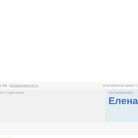
n_ka
:
moonka.www.nn.ru
пользователь имеет 
е 1 года назад
настоящее имя:
Елена