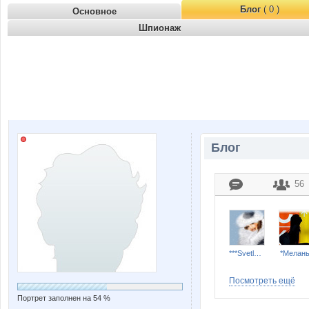
Блог
( 0 )
Основное
Шпионаж
Блог
56
***Svetlana***
*Мелан
Посмотреть ещё
Портрет заполнен на 54 %