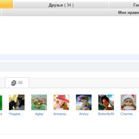
Друзья
( 34 )
Га
Мне нрав
86
ья
*Надежда*
Aglay
Annastasiay
Annyy
Butterfly85
Charmed Lady